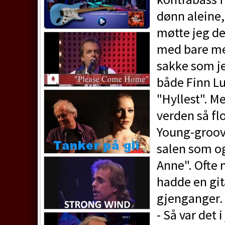
dønn aleine,
møtte jeg de
med bare me
sakke som jeg
både Finn Lu
"Hyllest". M
verden så fl
Young-groov
salen som og
Anne". Ofte 
hadde en git
gjenganger. 
- Så var det 