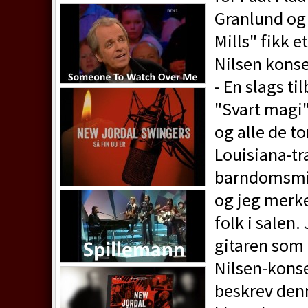
Granlund og 
Mills" fikk
Nilsen konse
- En slags t
"Svart magi
og alle de t
Louisiana-t
barndomsmin
og jeg merke
folk i salen.
gitaren som g
Nilsen-konse
beskrev denn