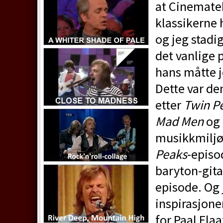
at Cinematek
klassikerne
og jeg stadi
det vanlige
hans måtte j
Dette var den
etter
Twin P
Mad Men
og 
musikkmiljøe
Peaks
-episo
baryton-git
episode. Og 
inspirasjone
for Paal Flaa