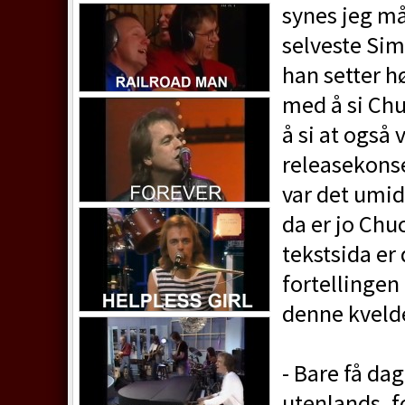
synes jeg må 
selveste Sim
han setter h
med å si Chu
å si at også 
releasekonse
var det umi
da er jo Chuc
tekstsida er 
fortellingen 
denne kveld
- Bare få da
utenlands, f