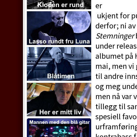
er
ukjent for p
derfor; ni av
Stemninger
under releas
albumet på H
mai, men vi 
til andre inn
og meg unde
men nå var v
tillegg til s
spesiell favo
urframførin
kontrabass f