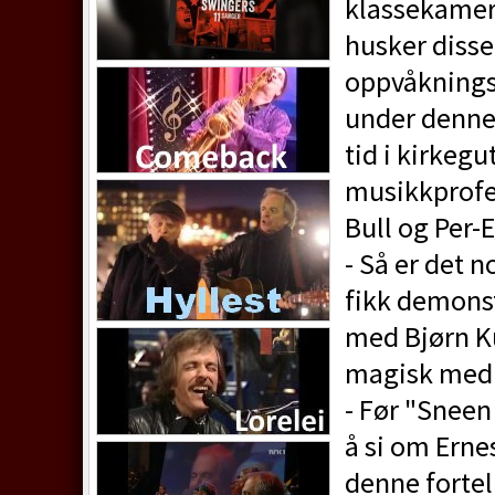
klassekamera
husker disse
oppvåknings
under denne
tid i kirkeg
musikkprofe
Bull og Per-E
- Så er det 
fikk demonst
med Bjørn Ku
magisk med d
- Før "Sneen
å si om Ern
denne fortel