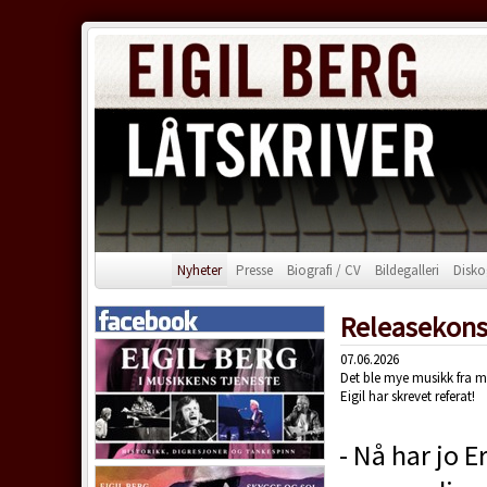
Nyheter
Presse
Biografi / CV
Bildegalleri
Disko
Releasekons
07.06.2026
Det ble mye musikk fra m
Eigil har skrevet referat!
- Nå har jo 