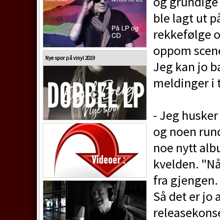
og grundige
ble lagt ut p
rekkefølge 
oppom scenen
Nye spor på vinyl 2019
Jeg kan jo b
meldinger i t
- Jeg husker
og noen rund
noe nytt alb
kvelden. "Nå
fra gjengen.
Så det er jo 
releasekonser