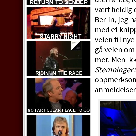
vært heldig o
Berlin, jeg 
med et knipp
veien til nye
gå veien om d
mer. Men ikk
Stemninger
s
oppmerksomh
anmeldelsene