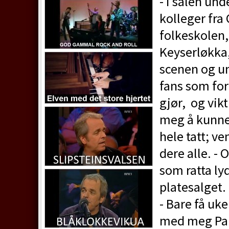
- I salen un
kolleger fra
folkeskolen,
Keyserløkka,
scenen og un
fans som for
gjør, og vik
meg å kunne 
hele tatt; ve
dere alle. -
som ratta ly
platesalget.
- Bare få uke
med meg Pau