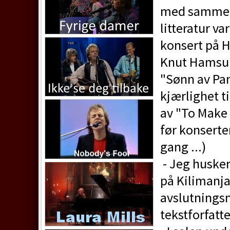
med samme n
litteratur v
konsert på H
Knut Hamsun 
"Sønn av Pan
kjærlighet ti
av "To Make 
før konserte
gang ...)
- Jeg husker
på Kilimanjar
avslutnings
tekstforfatt