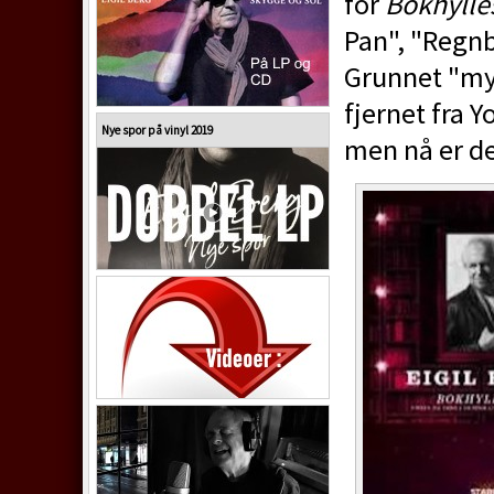
for
Bokhylle
Pan", "Regnb
Grunnet "mys
fjernet fra Y
Nye spor på vinyl 2019
men nå er de