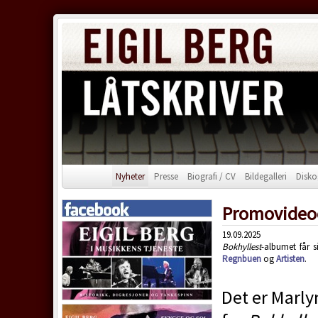
Nyheter
Presse
Biografi / CV
Bildegalleri
Disko
Promovideo
19.09.2025
Bokhyllest
-albumet får 
Regnbuen
og
Artisten
.
Det er Marl