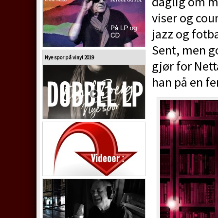
daglig om m
viser og cou
jazz og fotba
Sent, men go
Nye spor på vinyl 2019
gjør for Net
han på en f