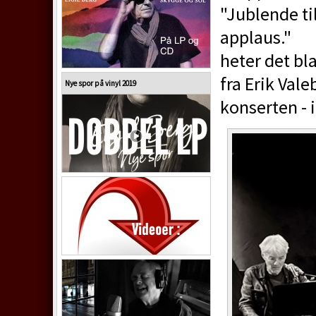
"Jublende ti
applaus."
heter det bl
fra Erik Val
Nye spor på vinyl 2019
konserten - i