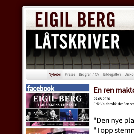
Nyheter
Presse
Biografi / CV
Bildegalleri
Disko
En ren makt
27.05.2026
Erik Valebrokk sier "en 
"Den nye pl
"Topp stemni