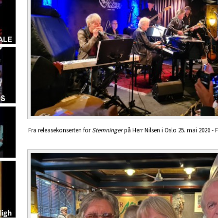
Fra releasekonserten for
Stemninger
på Herr Nilsen i Oslo 25. mai 2026 -