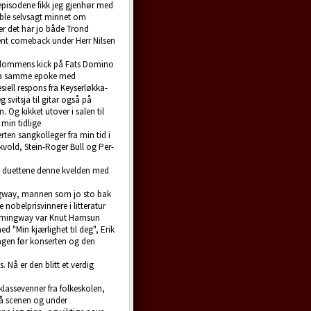
episodene fikk jeg gjenhør med
ble selvsagt minnet om
ter det har jo både Trond
ment comeback under Herr Nilsen
arndommens kick på Fats Domino
 Fra samme epoke med
ell respons fra Keyserløkka-
g svitsja til gitar også på
Og kikket utover i salen til
min tidlige
en sangkolleger fra min tid i
vold, Stein-Roger Bull og Per-
i duettene denne kvelden med
ngway, mannen som jo sto bak
nobelprisvinnere i litteratur
l Hemingway var Knut Hamsun
d "Min kjærlighet til deg", Erik
dagen før konserten og den
. Nå er den blitt et verdig
klassevenner fra folkeskolen,
på scenen og under