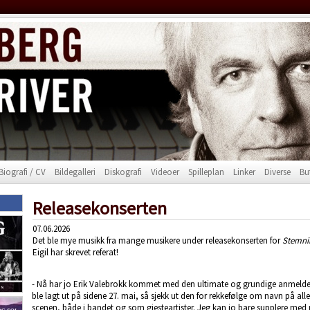
Biografi / CV
Bildegalleri
Diskografi
Videoer
Spilleplan
Linker
Diverse
Bu
Releasekonserten
07.06.2026
Det ble mye musikk fra mange musikere under releasekonserten for
Stemni
Eigil har skrevet referat!
- Nå har jo Erik Valebrokk kommet med den ultimate og grundige anmelde
ble lagt ut på sidene 27. mai, så sjekk ut den for rekkefølge om navn på 
scenen, både i bandet og som gjesteartister. Jeg kan jo bare supplere med