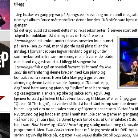
tillegg:
- Jeg husker en gang jeg var på Springsteen-stevne og noen rundt meg satte
noe nytt album Bruce måtte profilere denne kvelden. "Nå blir'e bare kjent o
gjengen.
Så det er jo alltid litt spesielt dette med releasekonserter; å servere stort set
ukjent for publikum. Så derfor; ni av de tolv låtene fra
Stemninger
ble framført under releasekonserten for albumet
på Herr Nilsen 25. mai, men vi gjorde også plass til andre
innslag. I fjor var det bare Ingvar Hovland og meg under
sommerkonserten fra samme scene, men nå var vi der både
med band og gjesteartister. I tillegg til sangene fra
Stemninger
fikk også en spesiell favoritt "Blåtimen" fra
Nye
spor
sin urframføring denne kvelden med kun piano og
kontrabass fra scenen. Noen låter liker jeg å gjøre dønn
aleine, og denne kvelden var det åpningen "Da møtte jeg
deg" med bare sang og piano og "Hyllest" med bare meg
og kassegitaren. Her kan jeg øke og sakke som jeg vil. Jeg
kjenner fortsatt på linken til både Finn Ludt og til Mikael Wiehe når jeg gjør
"Queen Of The Night", du verden så flott å ha et sånt komp som har denne
huden. Jeg vet om noen i salen som også kjenner denne som "Gittarlåta til
Nyutstumo og jeg hadde en gitar i nærheten, ble denne gjerne en gjengange
- Så var det i januar i fjor, da David Lynch forlot oss, at Cinemateket i Osl
hans som
Blue Velvet
og
Wild At Heart
og jeg stadig innfant meg i kinosal
programmet. Men
Twin Peaks
-serien hans måtte jeg hente ut fra DVD-hylla
serien jeg virkelig kicka på, og etter
Twin Peaks
skulle det bli
Sopranos
,
The