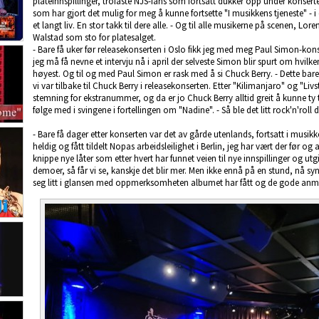
plateinnspillinger, trofaste NJS-fans som fortsatt dukker opp under konsert
som har gjort det mulig for meg å kunne fortsette "I musikkens tjeneste" - i
et langt liv. En stor takk til dere alle. - Og til alle musikerne på scenen, Lor
Walstad som sto for platesalget.
- Bare få uker før releasekonserten i Oslo fikk jeg med meg Paul Simon-kon
jeg må få nevne et intervju nå i april der selveste Simon blir spurt om hvilken
høyest. Og til og med Paul Simon er rask med å si Chuck Berry. - Dette bare
vi var tilbake til Chuck Berry i releasekonserten. Etter "Kilimanjaro" og "Li
stemning for ekstranummer, og da er jo Chuck Berry alltid greit å kunne ty ti
følge med i svingene i fortellingen om "Nadine". - Så ble det litt rock'n'roll
- Bare få dager etter konserten var det av gårde utenlands, fortsatt i musik
heldig og fått tildelt Nopas arbeidsleilighet i Berlin, jeg har vært der før 
knippe nye låter som etter hvert har funnet veien til nye innspillinger og utg
demoer, så får vi se, kanskje det blir mer. Men ikke ennå på en stund, nå sy
seg litt i glansen med oppmerksomheten albumet har fått og de gode anmel