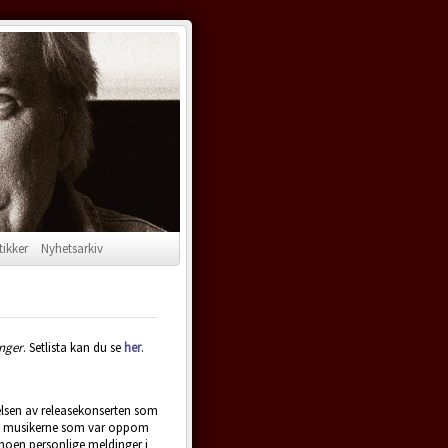
tikker
Nyhetsarkiv
nger
. Setlista kan du se
her
.
lsen av releasekonserten som
alle musikerne som var oppom
 noen personlige meldinger i