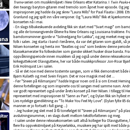
Treme
-serien om musikkmiljøet i New Orleans etter Katarina. I
Twin Peaks
-
den twangy baryton-gitaren med tremolo som åpnet hver episode. Og jeg 
inspirasjonen jeg hadde da jeg skrev "Laura Mills" for Paal Flaata i 2008. Et
Granlund og jeg spilt inn våre versjoner. Og "Laura Mills" fikk et kjærkom
konserten nå i mai.
- En slags tilbakeskuende avdeling fikk sin start med "Svart magi" om b
og alle de toneangivende låtene fra New Orleans og Louisiana-traktene.
barndomsminner gjorde vi "Solnedgang for Løkka", og jeg merket meg spesi
folk i salen. Jeg starta i band i tenårene, da var det gitaren som gjaldt, så je
Nilsen-konserten og henta inn "Beatles og oss" som beskrev denne perioden. 
klassekamerater fra folkeskolen som ganske sikkert husker disse banda. Fra 
oppvåkningsperiode innen musikken så jeg også under denne releasekonsert
kirkeguttekoret Olavsguttene, her var både musikkprofessor Jon-Roar Bjørk
Erik Holmquist Lie i salen.
- Så er det noe med denne tostemte sangen, som vi fikk demonstrert både 
Bjørn Kulseth og med Svein Finjarn. Det er noe magisk med det ...
- Før "Sneen på Kilimanjaro" hadde Ingvar noen ord å si om Ernest Hemi
denne fortellingen og som inspirerte oss til sangen med samme navn. Andre 
var godt representert også under årets konsert på Herr Nilsen. I tillegg ti
representert med inspirasjonen til "Sønn av Pan", og Dylan fikk sin hyllest me
Lies nydelige gjendiktning av "To Make You Feel My Love". (Dylan fylte 85 
mannen er jo fortsatt i full gang ...)
- Jeg husker jeg sleit med å få tonefølget til "Sneen på Kilimanjaro" på plass
avslutningsnummer, i en slags duett mellom tekstforfatteren og meg.
- I salen under denne releasekonserten satt altså kolleger fra Olavsguttene, 
flere fra oppvekstmiljøet på Keyserløkka, musikere jeg har spilt med både 