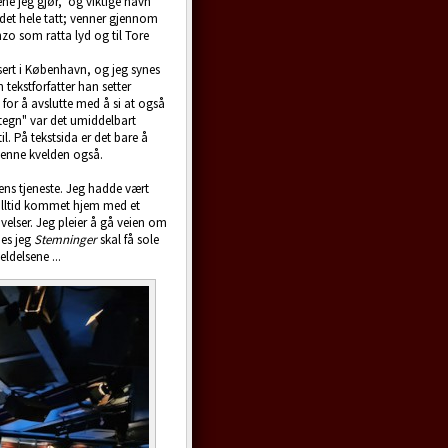
ene jeg gjør, og viktige navn
 det hele tatt; venner gjennom
enzo som ratta lyd og til Tore
sert i København, og jeg synes
 tekstforfatter han setter
 for å avslutte med å si at også
vstegn" var det umiddelbart
l. På tekstsida er det bare å
 denne kvelden også.
kens tjeneste. Jeg hadde vært
og alltid kommet hjem med et
ivelser. Jeg pleier å gå veien om
nes jeg
Stemninger
skal få sole
delsene ...