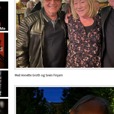
Med Annette Groth og Svein Finjarn