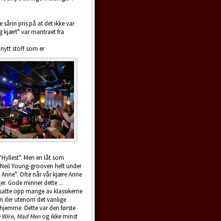
 sånn pris på at det ikke var
g kjært" var mantraet fra
t nytt stoff som er
 "Hyllest". Men en låt som
 Neil Young-grooven helt under
 Anne". Ofte når vår kjære Anne
r. Gode minner dette ...
o satte opp mange av klassikerne
en der utenom det vanlige
 hjemme. Dette var den første
 Wire
,
Mad Men
og ikke minst