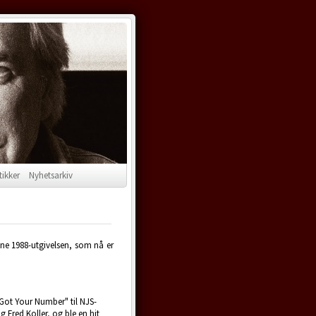
tikker
Nyhetsarkiv
nne 1988-utgivelsen, som nå er
Got Your Number" til NJS-
Fred Koller, og ble en hit