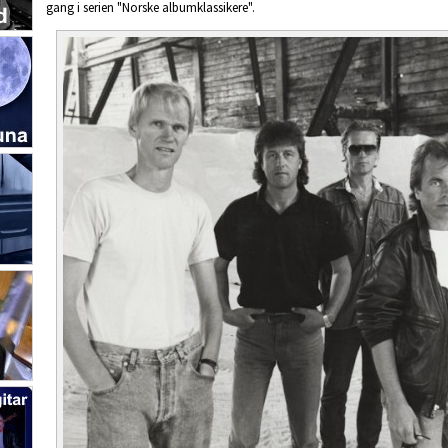
gang i serien "Norske albumklassikere".