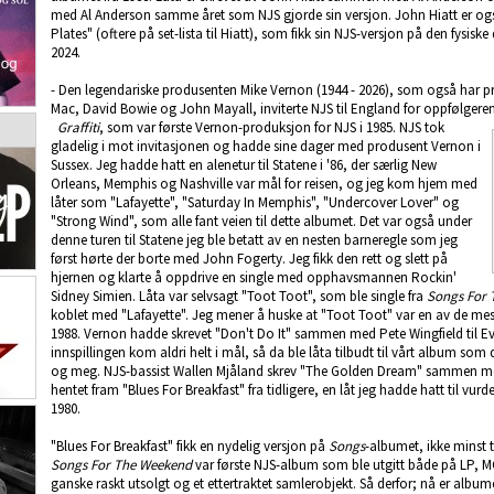
med Al Anderson samme året som NJS gjorde sin versjon. John Hiatt er o
Plates" (oftere på set-lista til Hiatt), som fikk sin NJS-versjon på den fysis
2024.
- Den legendariske produsenten Mike Vernon (1944 - 2026), som også har 
Mac, David Bowie og John Mayall, inviterte NJS til England for oppfølgeren 
Graffiti
, som var første Vernon-produksjon for NJS i 1985. NJS tok
gladelig i mot invitasjonen og hadde sine dager med produsent Vernon i
Sussex. Jeg hadde hatt en alenetur til Statene i '86, der særlig New
Orleans, Memphis og Nashville var mål for reisen, og jeg kom hjem med
låter som "Lafayette", "Saturday In Memphis", "Undercover Lover" og
"Strong Wind", som alle fant veien til dette albumet. Det var også under
denne turen til Statene jeg ble betatt av en nesten barneregle som jeg
først hørte der borte med John Fogerty. Jeg fikk den rett og slett på
hjernen og klarte å oppdrive en single med opphavsmannen Rockin'
Sidney Simien. Låta var selvsagt "Toot Toot", som ble single fra
Songs For 
koblet med "Lafayette". Jeg mener å huske at "Toot Toot" var en av de me
1988. Vernon hadde skrevet "Don't Do It" sammen med Pete Wingfield til E
innspillingen kom aldri helt i mål, så da ble låta tilbudt til vårt album so
og meg. NJS-bassist Wallen Mjåland skrev "The Golden Dream" sammen me
hentet fram "Blues For Breakfast" fra tidligere, en låt jeg hadde hatt til vurde
1980.
"Blues For Breakfast" fikk en nydelig versjon på
Songs
-albumet, ikke minst t
Songs For The Weekend
var første NJS-album som ble utgitt både på LP, M
ganske raskt utsolgt og et ettertraktet samlerobjekt. Så derfor; nå er album