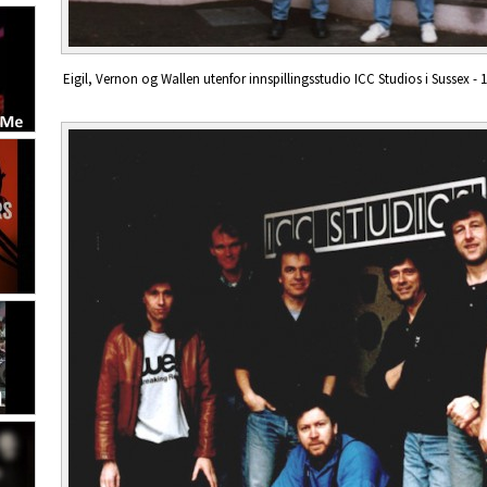
Eigil, Vernon og Wallen utenfor innspillingsstudio ICC Studios i Sussex - 