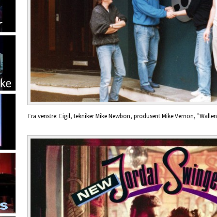
Fra venstre: Eigil, tekniker Mike Newbon, produsent Mike Vernon, "Wallen