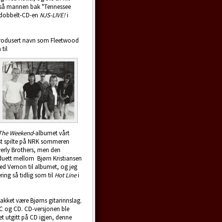
gså mannen bak "Tennessee
ke dobbelt-CD-en
NJS-LIVE!
i
produsert navn som Fleetwood
til
The Weekend
-albumet vårt
st spilte på NRK sommeren
verly Brothers, men den
m duett mellom Bjørn Kristiansen
d Vernon til albumet, og jeg
ring så tidlig som til
Hot Line
i
akket være Bjørns gitarinnslag.
C og CD. CD-versjonen ble
et utgitt på CD igjen, denne