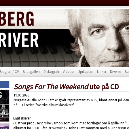
Biografi / CV
Bildegalleri
Diskografi
Videoer
Spilleplan
Linker
Diverse
Bu
Songs For The Weekend
ute på CD
19.06.2026
Norgesaktuelle John Hiatt er godt representert av NJS, blant annet på de
på CD i serien "Norske albumklassikere".
Eigil skriver:
- Det var produsent Mike Vernon som kom med forslaget om å spille inn "I 
albumet fra 1988. Låta er skrevet av John Hiatt sammen med Al Anderson og 