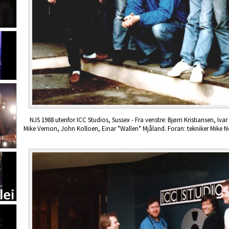
NJS 1988 utenfor ICC Studios, Sussex - Fra venstre: Bjørn Kristiansen, Ivar
Mike Vernon, John Kolloen, Einar "Wallen" Mjåland. Foran: tekniker Mike