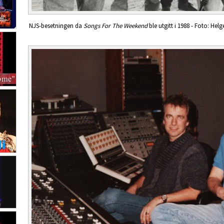
NJS-besetningen da
Songs For The Weekend
ble utgitt i 1988 - Foto: Hel