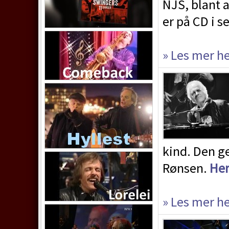
NJS, blant 
er på CD i s
» Les mer h
kind. Den ge
Rønsen.
He
» Les mer h