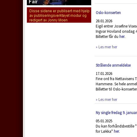
Oslo-konserten
28.01.2026
Eigil entrer Josefine Vis
Ingvar Hovland onsdag 4.
Billetter får du
her
.
» Les mer her
Strålende anmeldelse
17.01.2026
Fine ord fra Nettavisens 
Hammerø. Se hele anmel
Billetter til Oslo-konserte
» Les mer her
Ny single fredag 9. januar
05.01.2025
Du kan forhåndsbestille
for Løkka"
her
.