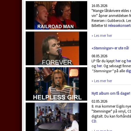
16.05.2026
"Mange låtskrivere eldes
vin" åpner anmeldelsen 
Reiersen i Gubberock. Le
Billetter til
releasekonsert
» Les mer her
«Stemninger»
er ute nå!
08.05.2026
LP får du kjøpt
her
og
he
og
her
. Og selvsagt finne
"Stemninger"
på alle
dig
» Les mer her
Nytt album om få dager!
02.05.2026
8. mai kommer Eigils ny
"Stemninger" på vinyl, C
digitalt. Du kan forhånds
CD
.