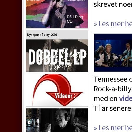
skrevet noe
» Les mer h
Nye spor på vinyl 2019
Tennessee o
Rock-a-billy
med en
vid
Ti år sener
» Les mer h