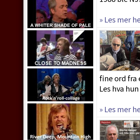
» Les mer h
fine ord fra
Les hva hun 
» Les mer h