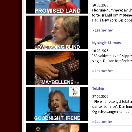
20.03.2026
I februar-nummeret av 
forteller Eigil om møten
Paul i New York. Les opp
» Les mer her
Ny single 13. mars!
10.03.2026
"Så vakker du var" slipp
single. Du kan forhånsbes
» Les mer her
Teksten
27.02.2026
- Flere har etterlyst teksten
danser som før". Den fin
Og selve sangen kan du 
» Les mer her