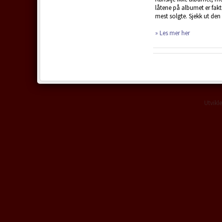
låtene på albumet er fakt
mest solgte. Sjekk ut den
» Les mer her
Utvikl