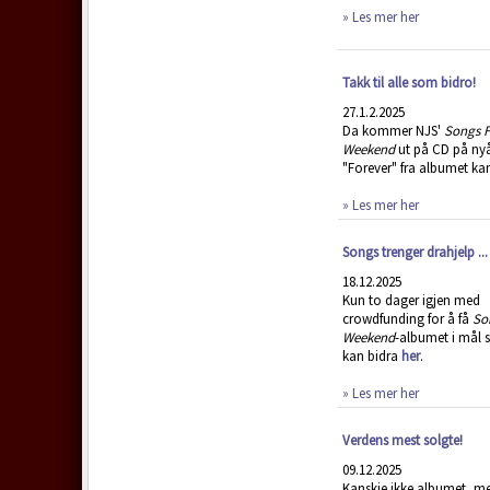
» Les mer her
Takk til alle som bidro!
27.1.2.2025
Da kommer NJS'
Songs F
Weekend
ut på CD på nyå
"Forever" fra albumet ka
» Les mer her
Songs trenger drahjelp ...
18.12.2025
Kun to dager igjen med
crowdfunding for å få
So
Weekend
-albumet i mål 
kan bidra
her
.
» Les mer her
Verdens mest solgte!
09.12.2025
Kanskje ikke albumet, m