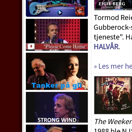
Tormod Reie
Gubberock-s
tjeneste". 
HALVÅR
.
» Les mer h
The Weeke
1988 ble NJS