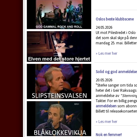
Oslos beste klubbscene
24.05.2026
Ut mot Pilestredet i Oslo
det som skal skje på den
mandag 25. mai. Billetter
» Les mer her
Solid og god anmeldelse 
20.05.2026
"Sterke sanger om tida s
heter det i Geir Rakvaags
anmeldelse av
"Stemnin
Takter. For en billig peng
anmeldelsen
som abonne
Billett til releasekonserte
» Les mer her
Nok en femmer!