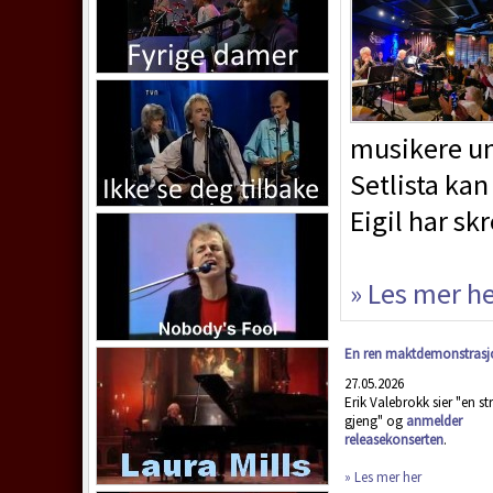
musikere un
Setlista kan
Eigil har skr
» Les mer h
En ren maktdemonstrasj
27.05.2026
Erik Valebrokk sier "en s
gjeng" og
anmelder
releasekonserten
.
» Les mer her