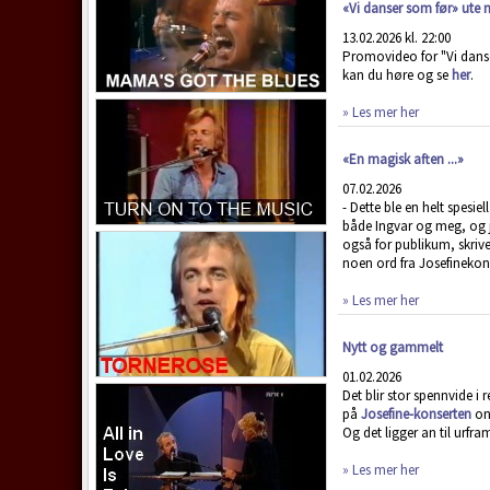
«Vi danser som før» ute n
13.02.2026 kl. 22:00
Promovideo for "Vi dans
kan du høre og se
her
.
» Les mer her
«En magisk aften ...»
07.02.2026
- Dette ble en helt spesiell
både Ingvar og meg, og j
også for publikum, skrive
noen ord fra Josefinekon
» Les mer her
Nytt og gammelt
01.02.2026
Det blir stor spennvide i 
på
Josefine-konserten
on
Og det ligger an til urfra
» Les mer her