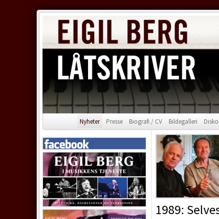
Nyheter
Presse
Biografi / CV
Bildegalleri
Disko
1989: Selves