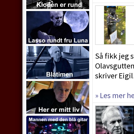
Så fikk jeg
Olavsgutten
skriver Eigil
» Les mer h