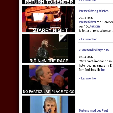
» Les mer her
Presseskriv og teksten
20.04.2026
Presseskrivet
for "Bare for
oss" Og
teksten
.
Billetter til releasekonser
» Les mer her
«Bare fordi vi bryr oss»
06.04.2026
"Vi tørker tårer når noen 
heter det i ny single fra E
forhåndsbestille
her
.
» Les mer her
Møtene med Les Paul