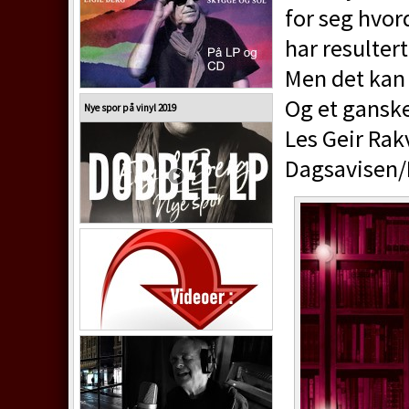
for seg hvord
har resultert
Men det kan 
Og et ganske 
Nye spor på vinyl 2019
Les Geir Ra
Dagsavisen/N