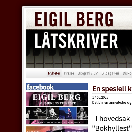
Nyheter
Presse
Biografi / CV
Bildegalleri
Disko
En spesiell k
17.06.2025
Det blir en annerledes og 
- I hovedsak
"Bokhyllest"