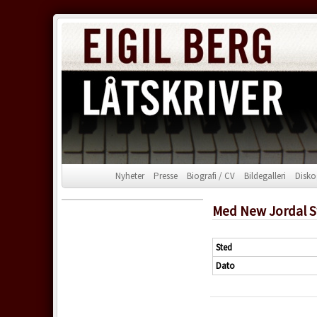
Nyheter
Presse
Biografi / CV
Bildegalleri
Disko
Med New Jordal S
Sted
Dato